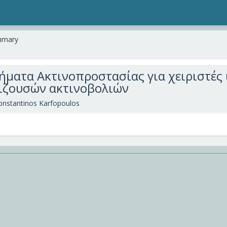
mmary
ματα Ακτινοπροστασίας για χειριστές
ιζουσών ακτινοβολιών
onstantinos Karfopoulos