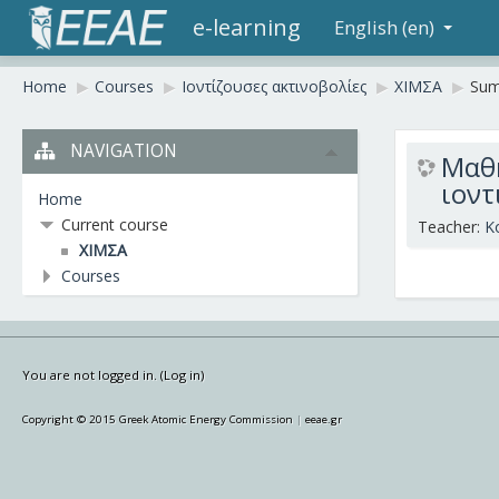
e-learning
English (en)
Home
▶︎
Courses
▶︎
Ιοντίζουσες ακτινοβολίες
▶︎
ΧΙΜΣΑ
▶︎
Su
NAVIGATION
Μαθή
ιοντ
Home
Current course
Teacher:
K
ΧΙΜΣΑ
Courses
You are not logged in. (
Log in
)
Copyright © 2015 Greek Atomic Energy Commission
|
eeae.gr