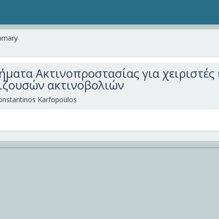
mmary
ματα Ακτινοπροστασίας για χειριστές
ιζουσών ακτινοβολιών
onstantinos Karfopoulos