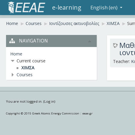
e-learning
English (en)
Home
▶︎
Courses
▶︎
Ιοντίζουσες ακτινοβολίες
▶︎
ΧΙΜΣΑ
▶︎
Su
NAVIGATION
Μαθή
ιοντ
Home
Current course
Teacher:
K
ΧΙΜΣΑ
Courses
You are not logged in. (
Log in
)
Copyright © 2015 Greek Atomic Energy Commission
|
eeae.gr