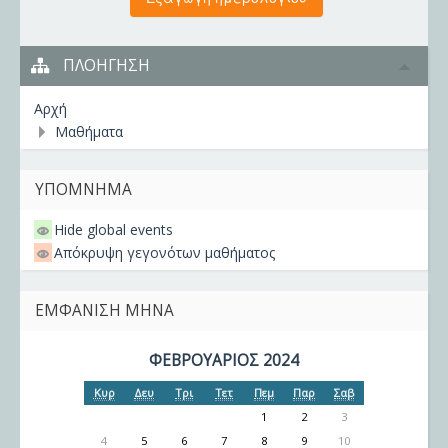
ΠΛΟΉΓΗΣΗ
Αρχή
Μαθήματα
ΥΠΌΜΝΗΜΑ
Hide global events
Απόκρυψη γεγονότων μαθήματος
ΕΜΦΆΝΙΣΗ ΜΉΝΑ
ΦΕΒΡΟΥΆΡΙΟΣ 2024
Κυρ
Δευ
Τρι
Τετ
Πεμ
Παρ
Σαβ
1
2
3
4
5
6
7
8
9
10